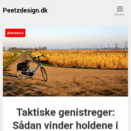
Skip
Peetzdesign.dk
to
MENU
content
Annonce
Taktiske genistreger:
Sådan vinder holdene i