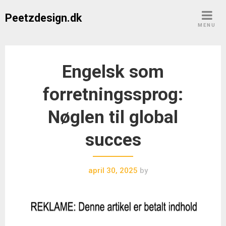
Skip
Peetzdesign.dk
to
MENU
content
Engelsk som
forretningssprog:
Nøglen til global
succes
april 30, 2025
by