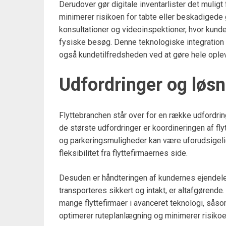
Derudover gør digitale inventarlister det muligt
minimerer risikoen for tabte eller beskadigede 
konsultationer og videoinspektioner, hvor kund
fysiske besøg. Denne teknologiske integration 
også kundetilfredsheden ved at gøre hele ople
Udfordringer og løsn
Flyttebranchen står over for en række udfordring
de største udfordringer er koordineringen af fly
og parkeringsmuligheder kan være uforudsigel
fleksibilitet fra flyttefirmaernes side.
Desuden er håndteringen af kundernes ejendele en
transporteres sikkert og intakt, er altafgørend
mange flyttefirmaer i avanceret teknologi, såsom
optimerer ruteplanlægning og minimerer risikoe