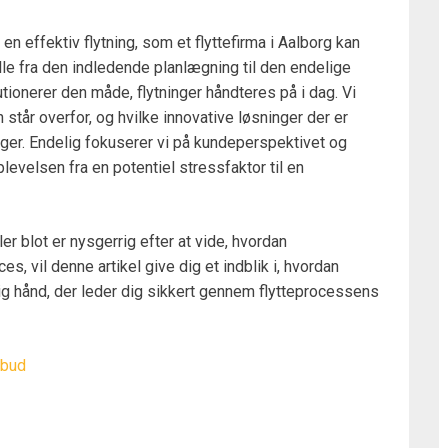
en effektiv flytning, som et flyttefirma i Aalborg kan
olle fra den indledende planlægning til den endelige
ionerer den måde, flytninger håndteres på i dag. Vi
står overfor, og hvilke innovative løsninger der er
inger. Endelig fokuserer vi på kundeperspektivet og
levelsen fra en potentiel stressfaktor til en
ler blot er nysgerrig efter at vide, hvordan
, vil denne artikel give dig et indblik i, hvordan
ig hånd, der leder dig sikkert gennem flytteprocessens
lbud