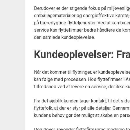
Derudover er der stigende fokus på miljøvenli
emballagematerialer og energieffektive køretø
på bæredygtige flyttetjenester. Ved at kombin
service kan flyttefirmaer bedre håndtere de k
den samlede kundeoplevelse.
Kundeoplevelser: Fra 
Når det kommer til flytninger, er kundeoplevels
kan følge med processen. Hos flyttefirmaer i Aa
tilfredshed ved at levere en service, der ikke 
Fra det øjeblik kunden tager kontakt, til det sid
flyttefolk, at der er styr på alle detaljer. Gen
kundens behov gør det muligt at skabe en perso
Derudover anvender flyttefirmaerne moderne tek