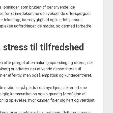
ge løsninger, som brugen af genanvendelige
jer, for at imødekomme den voksende efterspørgsel
ere teknologi, bæredygtighed og kundetilpasset
omplekse udfordringer, de møder, og dermed forbedre
stress til tilfredshed
en ofte præget af en naturlig spænding og stress, der
lborg prioriteres det at vende denne stress til
kun er effektiv, men også empatisk og kundecentreret.
ste møbel er på plads i det nye hjem, sikrer erfarne
nemsigtig kommunikation og en grundig forståelse af
nlig oplevelse, hvor kunden føler sig hørt og værdsat.
nologi og værktøjer til at optimere flytteprocessen,