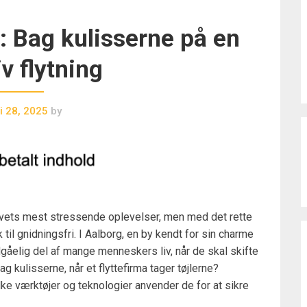
g: Bag kulisserne på en
iv flytning
i 28, 2025
by
f livets mest stressende oplevelser, men med det rette
til gnidningsfri. I Aalborg, en by kendt for sin charme
dgåelig del af mange menneskers liv, når de skal skifte
g kulisserne, når et flyttefirma tager tøjlerne?
ilke værktøjer og teknologier anvender de for at sikre